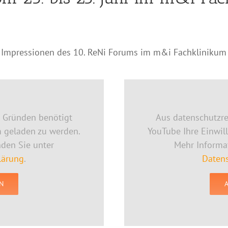
e Impressionen des 10. ReNi Forums im m&i Fachklinikum
n Gründen benötigt
Aus datenschutzre
m geladen zu werden.
YouTube Ihre Einwil
nden Sie unter
Mehr Informat
lärung
.
Datens
N