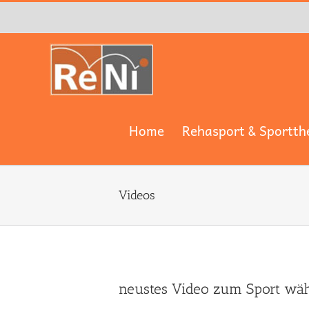
Zum
Inhalt
springen
Home
Rehasport & Sportth
Videos
neustes Video zum Sport wäh