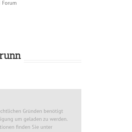
i Forum
brunn
chtlichen Gründen benötigt
ligung um geladen zu werden.
ionen finden Sie unter