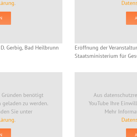
lärung
.
Datens
N
 D. Gerbig, Bad Heilbrunn
Eröffnung der Veranstaltu
Staatsministerium für Ge
n Gründen benötigt
Aus datenschutzre
m geladen zu werden.
YouTube Ihre Einwil
nden Sie unter
Mehr Informat
lärung
.
Datens
N