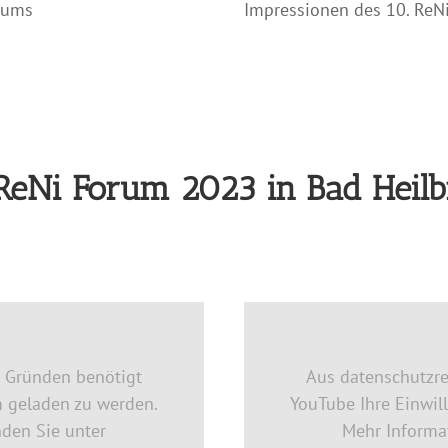
rums
Impressionen des 10. ReN
ReNi Forum 2023 in Bad Heil
n Gründen benötigt
Aus datenschutzre
m geladen zu werden.
YouTube Ihre Einwil
nden Sie unter
Mehr Informat