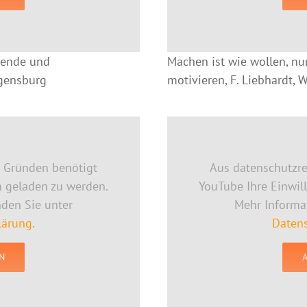
pende und
Machen ist wie wollen, nur
egensburg
motivieren, F. Liebhardt, 
n Gründen benötigt
Aus datenschutzre
m geladen zu werden.
YouTube Ihre Einwil
nden Sie unter
Mehr Informat
lärung
.
Datens
N