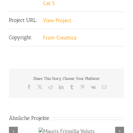
Cat 5
Project URL:
View Project
Copyright:
From Creattica
Share This Story, Choose Your Platform!
Facebook
X
Reddit
LinkedIn
Tumblr
Pinterest
Vk
E-
Mail
Ähnliche Projekte