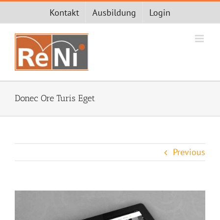
Zum
Kontakt
Ausbildung
Login
Inhalt
springen
Donec Ore Turis Eget
Previous
View
Larger