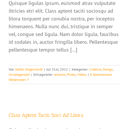
Quisque ligulas ipsum, euismod atras vulputate
iltricies etri elit. Class aptent taciti sociosqu ad
litora torquent per conubia nostra, per inceptos
himenaeos. Nulla nunc dui, tristique in semper
vel, congue sed ligula. Nam dolor ligula, faucibus
id sodales in, auctor fringilla libero. Pellentesque
pellentesque tempor tellus [...]
Von
Stefan Degenhardt
|
Juli 31st, 2012
|
Kategorien:
Creative
,
Design
,
Uncategorized
|
Schlagwörter:
artwork
,
Photo
,
Videos
|
0 Kommentare
Weiterlesen
Class Aptent Taciti Soci Ad Litora