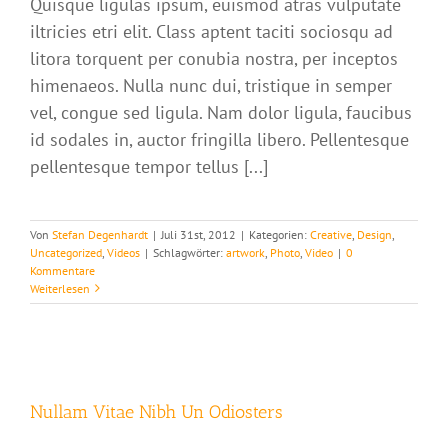
Quisque ligulas ipsum, euismod atras vulputate
iltricies etri elit. Class aptent taciti sociosqu ad
litora torquent per conubia nostra, per inceptos
himenaeos. Nulla nunc dui, tristique in semper
vel, congue sed ligula. Nam dolor ligula, faucibus
id sodales in, auctor fringilla libero. Pellentesque
pellentesque tempor tellus [...]
Von
Stefan Degenhardt
|
Juli 31st, 2012
|
Kategorien:
Creative
,
Design
,
Uncategorized
,
Videos
|
Schlagwörter:
artwork
,
Photo
,
Video
|
0
Kommentare
Weiterlesen
Nullam Vitae Nibh Un Odiosters