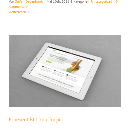
Von
Stefan Degenhardt
|
Mai 10th, 2016
|
Kategorien:
Uncategorized
|
0
Kommentare
Weiterlesen
Praesent Et Urna Turpis