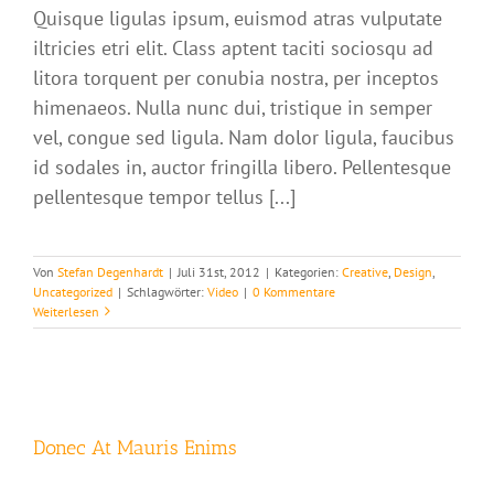
Quisque ligulas ipsum, euismod atras vulputate
iltricies etri elit. Class aptent taciti sociosqu ad
litora torquent per conubia nostra, per inceptos
himenaeos. Nulla nunc dui, tristique in semper
vel, congue sed ligula. Nam dolor ligula, faucibus
id sodales in, auctor fringilla libero. Pellentesque
pellentesque tempor tellus [...]
Von
Stefan Degenhardt
|
Juli 31st, 2012
|
Kategorien:
Creative
,
Design
,
Uncategorized
|
Schlagwörter:
Video
|
0 Kommentare
Weiterlesen
Donec At Mauris Enims